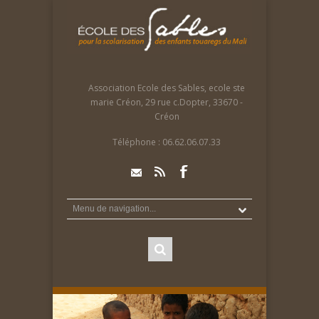
Association Ecole des Sables, ecole ste
marie Créon, 29 rue c.Dopter, 33670 -
Créon
Téléphone :
06.62.06.07.33