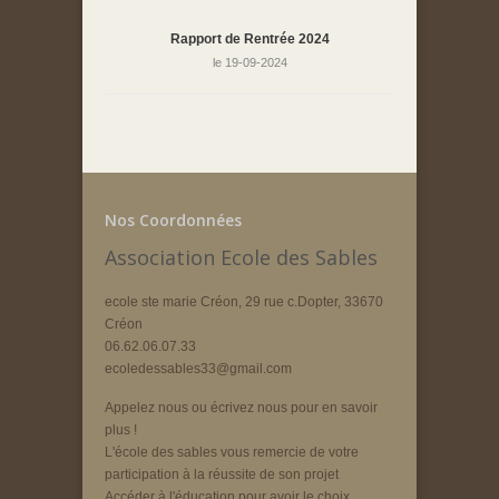
Rapport de Rentrée 2024
le 19-09-2024
Nos Coordonnées
Association Ecole des Sables
ecole ste marie Créon, 29 rue c.Dopter, 33670
Créon
06.62.06.07.33
ecoledessables33@gmail.com
Appelez nous ou écrivez nous pour en savoir
plus !
L'école des sables vous remercie de votre
participation à la réussite de son projet
Accéder à l'éducation pour avoir le choix